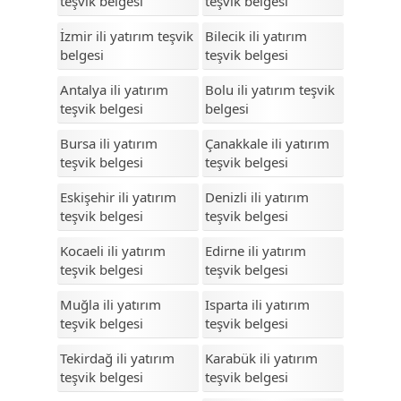
teşvik belgesi
teşvik belgesi
Burdur
İzmir ili yatırım teşvik
Bilecik ili yatırım
belgesi
teşvik belgesi
Bursa
Antalya ili yatırım
Bolu ili yatırım teşvik
Çanakkale
teşvik belgesi
belgesi
Çankırı
Bursa ili yatırım
Çanakkale ili yatırım
Çorum
teşvik belgesi
teşvik belgesi
Denizli
Eskişehir ili yatırım
Denizli ili yatırım
teşvik belgesi
teşvik belgesi
Diyarbakır
Kocaeli ili yatırım
Edirne ili yatırım
Düzce
teşvik belgesi
teşvik belgesi
Edirne
Muğla ili yatırım
Isparta ili yatırım
teşvik belgesi
teşvik belgesi
Elazığ
Tekirdağ ili yatırım
Karabük ili yatırım
Erzincan
teşvik belgesi
teşvik belgesi
Erzurum