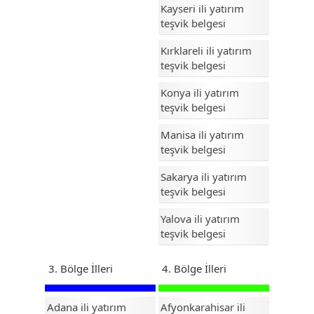
Kayseri ili yatırım
teşvik belgesi
Eskişehir
Kırklareli ili yatırım
Gaziantep
teşvik belgesi
Giresun
Konya ili yatırım
Gümüşhane
teşvik belgesi
Hakkari
Manisa ili yatırım
teşvik belgesi
Hatay
Sakarya ili yatırım
Iğdır
teşvik belgesi
Isparta
Yalova ili yatırım
teşvik belgesi
İstanbul
İzmir
3. Bölge İlleri
4. Bölge İlleri
Kahramanmaraş
Adana ili yatırım
Afyonkarahisar ili