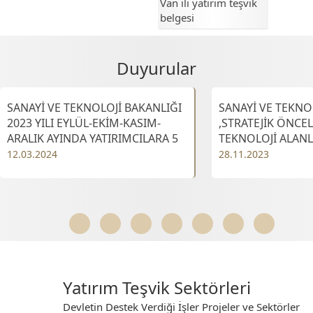
Van ili yatırım teşvik
belgesi
Duyurular
SANAYİ VE TEKNOLOJİ BAKANLIĞI
SANAYİ VE TEKNO
2023 YILI EYLÜL-EKİM-KASIM-
,STRATEJİK ÖNCEL
ARALIK AYINDA YATIRIMCILARA 5
TEKNOLOJİ ALANL
BİN 122 YATIRIM TEŞVİK BELGESİ
YATIRIMLARINDA 
12.03.2024
28.11.2023
DÜZENLEDİ.
OLANAKLARDAN 
BAŞVURU PROJELE
Yatırım Teşvik Sektörleri
Devletin Destek Verdiği İşler Projeler ve Sektörler