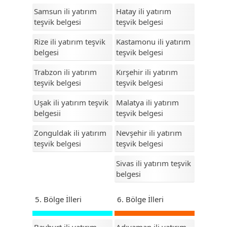
Malatya
Samsun ili yatırım
Hatay ili yatırım
teşvik belgesi
teşvik belgesi
Manisa
Rize ili yatırım teşvik
Kastamonu ili yatırım
Mardin
belgesi
teşvik belgesi
Mersin
Trabzon ili yatırım
Kırşehir ili yatırım
teşvik belgesi
teşvik belgesi
Muğla
Uşak ili yatırım teşvik
Malatya ili yatırım
Muş
belgesii
teşvik belgesi
Nevşehir
Zonguldak ili yatırım
Nevşehir ili yatırım
Niğde
teşvik belgesi
teşvik belgesi
Ordu
Sivas ili yatırım teşvik
belgesi
Osmaniye
5. Bölge İlleri
6. Bölge İlleri
Rize
Sakarya