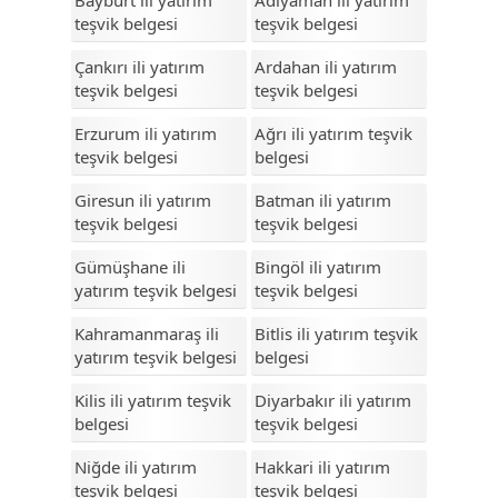
Bayburt ili yatırım
Adıyaman ili yatırım
teşvik belgesi
teşvik belgesi
Samsun
Çankırı ili yatırım
Şanlıurfa
Ardahan ili yatırım
teşvik belgesi
teşvik belgesi
Siirt
Erzurum ili yatırım
Ağrı ili yatırım teşvik
Sinop
teşvik belgesi
belgesi
Sivas
Giresun ili yatırım
Batman ili yatırım
teşvik belgesi
teşvik belgesi
Şırnak
Gümüşhane ili
Bingöl ili yatırım
Tekirdağ
yatırım teşvik belgesi
teşvik belgesi
Tokat
Kahramanmaraş ili
Bitlis ili yatırım teşvik
yatırım teşvik belgesi
belgesi
Trabzon
Kilis ili yatırım teşvik
Diyarbakır ili yatırım
Tunceli
belgesi
teşvik belgesi
Uşak
Niğde ili yatırım
Hakkari ili yatırım
Van
teşvik belgesi
teşvik belgesi