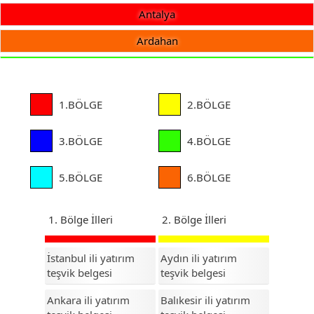
Antalya
Ardahan
Artvin
Aydın
1.BÖLGE
2.BÖLGE
Balıkesir
3.BÖLGE
4.BÖLGE
Bartın
Batman
5.BÖLGE
6.BÖLGE
Bayburt
1. Bölge İlleri
2. Bölge İlleri
Bilecik
Bingöl
İstanbul ili yatırım
Aydın ili yatırım
teşvik belgesi
teşvik belgesi
Bitlis
Ankara ili yatırım
Balıkesir ili yatırım
Bolu