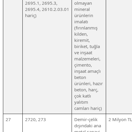
2695.1, 2695.3,
olmayan
2695.4, 2610.2.03.01
mineral
hariç)
ürünlerin
imalatı
(fırınlanmış
kilden,
kiremit,
biriket, tuğla
ve inşaat
malzemeleri,
çimento,
inşaat amaçlı
beton
ürünleri, hazır
beton, harç,
çok katlı
yalıtım
camları hariç)
27
2720, 273
Demir-çelik
2 Milyon T
dışındaki ana
metal sanayi,