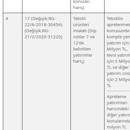
konuları
hariç)
4
17 (Değişik:RG-
Tekstil
Tekstilin
22/6/2018-30456)
ürünleri
aprelenmes
(Değişik:RG-
imalatı (Dip
konusunda
21/2/2020-31220)
notlar 7 ve
komple yen
12'de
yatırım için
belirtilen
Milyon TL,
yatırımlar
tevsi yatırı
hariç)
için 5 Mily
TL ve diğer
yatırım cins
için 2 Mily
TL
Apreleme
yatırımları
haricindeki
diğer yatır
konularınd
milyon TL