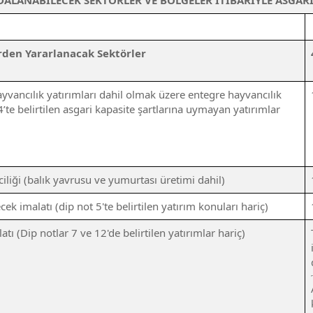
ALANABİLECEK SEKTÖRLER VE BÖLGELER İTİBARİYLE ASGARİ 
rden Yararlanacak Sektörler
yvancılık yatırımları dahil olmak üzere entegre hayvancılık
4’te belirtilen asgari kapasite şartlarına uymayan yatırımlar
iciliği (balık yavrusu ve yumurtası üretimi dahil)
cek imalatı (dip not 5'te belirtilen yatırım konuları hariç)
latı (Dip notlar 7 ve 12'de belirtilen yatırımlar hariç)