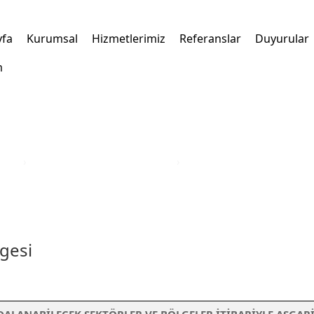
yfa
Kurumsal
Hizmetlerimiz
Referanslar
Duyurular
m
kleri
›
Türkiye Yatırım Teşvik Belgesi
›
Aksaray İli Yatırım Teşvik 
lgesi