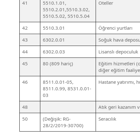
41
5510.1.01,
Oteller
5510.2.01,5510.3.02,
5510.5.02, 5510.5.04
42
5510.3.01
Öğrenci yurtları
43
6302.0.01
Soğuk hava deposu
44
6302.0.03
Lisanslı depoculuk
45
80 (809 hariç)
Eğitim hizmetleri (o
diğer eğitim faaliye
46
8511.0.01-05,
Hastane yatırımı, h
8511.0.99, 8531.0.01-
03
48
Atık geri kazanım ve
50
(Değişik: RG-
Seracılık
28/2/2019-30700)