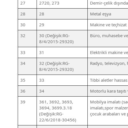
27
2720, 273
Demir-çelik dışınd
28
28
Metal eşya
30
29
Makine ve teçhizat 
32
30 (Değişik:RG-
Büro, muhasebe ve 
8/4/2015-29320)
33
31
Elektrikli makine ve
34
32 (Değişik:RG-
Radyo, televizyon, 
8/4/2015-29320)
35
33
Tıbbi aletler hassas
36
34
Motorlu kara taşıtı
39
361, 3692, 3693,
Mobilya imalatı (sa
3694, 3699.3.18
imalatı,spor malzem
(Değişik:RG-
çocuk arabaları ve 
22/6/2018-30456)