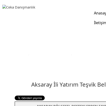
Anasa
İletişi
Yatırım Teşvik Sektörleri
Anasayfa
›
Yatırım Teşvik Sektörleri
›
Eğitim Yatırım Teşvi
Aksaray İli Yatırım Teşvik Be