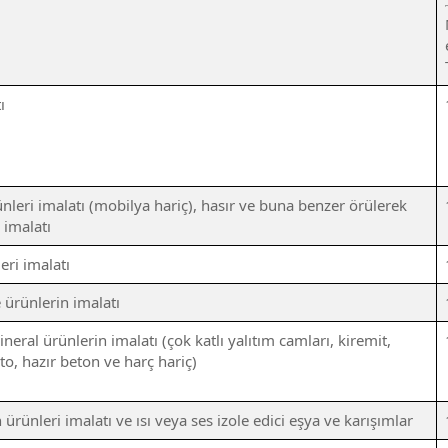
ı
leri imalatı (mobilya hariç), hasır ve buna benzer örülerek
 imalatı
eri imalatı
ürünlerin imalatı
eral ürünlerin imalatı (çok katlı yalıtım camları, kiremit,
to, hazır beton ve harç hariç)
ürünleri imalatı ve ısı veya ses izole edici eşya ve karışımlar