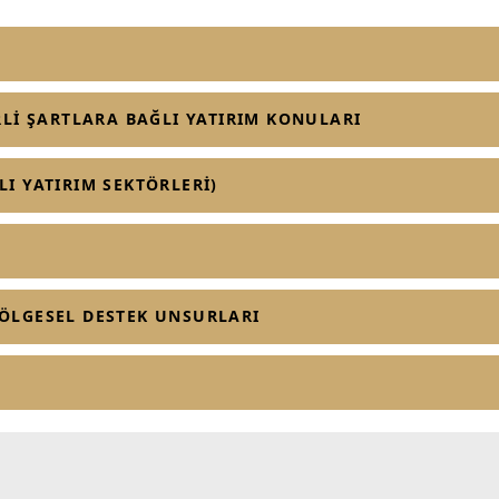
İRLİ ŞARTLARA BAĞLI YATIRIM KONULARI
LI YATIRIM SEKTÖRLERİ)
BÖLGESEL DESTEK UNSURLARI