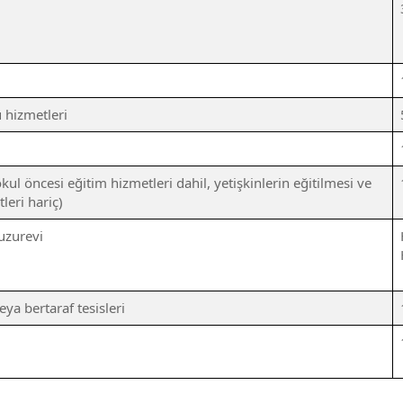
 hizmetleri
kul öncesi eğitim hizmetleri dahil, yetişkinlerin eğitilmesi ve
tleri hariç)
uzurevi
ya bertaraf tesisleri