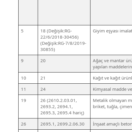
5
18 (Değişik:RG-
Giyim eşyası imalat
22/6/2018-30456)
(Değişik:RG-7/8/2019-
30855)
9
20
Ağaç ve mantar ürün
yapılan maddelerin
10
21
Kağıt ve kağıt ürünl
11
24
Kimyasal madde ve 
19
26 (2610.2.03.01,
Metalik olmayan min
2693.2, 2694.1,
briket, tuğla, çimen
2695.3, 2695.4 hariç)
26
2695.1, 2699.2.06.30
İnşaat amaçlı beton 