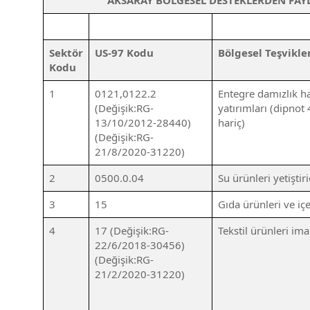
AKSARAY BÖLGESEL DESTEKLERDEN FAYD
Sektör
US-97 Kodu
Bölgesel Teşvikle
Kodu
1
0121,0122.2
Entegre damızlık ha
(Değişik:RG-
yatırımları (dipnot 
13/10/2012-28440)
hariç)
(Değişik:RG-
21/8/2020-31220)
2
0500.0.04
Su ürünleri yetiştir
3
15
Gıda ürünleri ve içe
4
17 (Değişik:RG-
Tekstil ürünleri ima
22/6/2018-30456)
(Değişik:RG-
21/2/2020-31220)