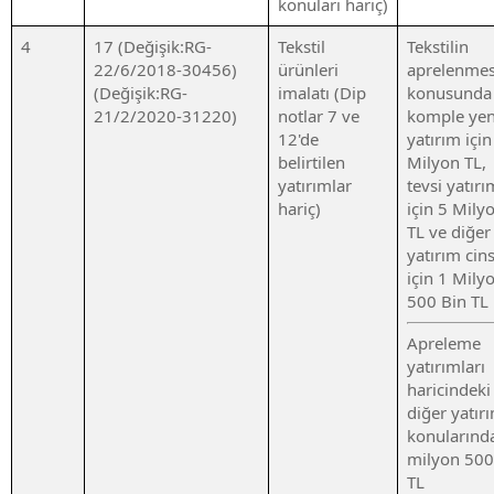
konuları hariç)
4
17 (Değişik:RG-
Tekstil
Tekstilin
22/6/2018-30456)
ürünleri
aprelenmes
(Değişik:RG-
imalatı (Dip
konusunda
21/2/2020-31220)
notlar 7 ve
komple yen
12'de
yatırım içi
belirtilen
Milyon TL,
yatırımlar
tevsi yatırı
hariç)
için 5 Mily
TL ve diğer
yatırım cins
için 1 Mily
500 Bin TL
Apreleme
yatırımları
haricindeki
diğer yatır
konularınd
milyon 500
TL