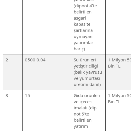
(dipnot 4’te
belirtilen
asgari
kapasite
şartlarına
uymayan
yatırımlar
hariç)
2
0500.0.04
Su ürünleri
1 Milyon 5
yetiştiriciliği
Bin TL
(balık yavrusu
ve yumurtası
üretimi dahil)
3
15
Gıda ürünleri
1 Milyon 5
ve içecek
Bin TL
imalatı (dip
not 5'te
belirtilen
yatırım