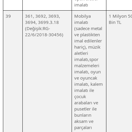
imalatı
39
361, 3692, 3693,
Mobilya
1 Milyon 5
3694, 3699.3.18
imalatı
Bin TL
(Değişik:RG-
(sadece metal
22/6/2018-30456)
ve plastikten
imal edilenler
hariç), müzik
aletleri
imalatı,spor
malzemeleri
imalatı, oyun
ve oyuncak
imalatı, kalem
imalatı ile
çocuk
arabaları ve
pusetler ile
bunların
aksam ve
parçaları