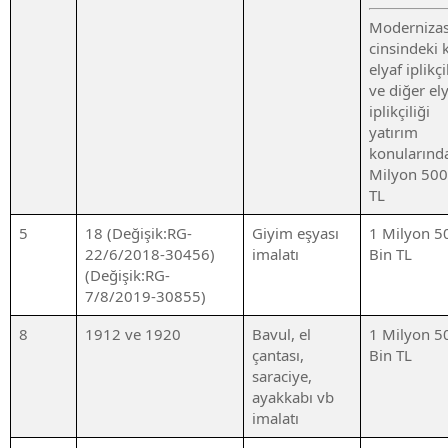
Moderniza
cinsindeki 
elyaf iplikçi
ve diğer el
iplikçiliği
yatırım
konularınd
Milyon 500
TL
5
18 (Değişik:RG-
Giyim eşyası
1 Milyon 5
22/6/2018-30456)
imalatı
Bin TL
(Değişik:RG-
7/8/2019-30855)
8
1912 ve 1920
Bavul, el
1 Milyon 5
çantası,
Bin TL
saraciye,
ayakkabı vb
imalatı