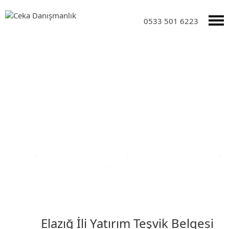
0533 501 6223
Yatırım Teşvik Sektörleri
Anasayfa
›
Yatırım Teşvik Sektörleri
›
Eğitim Yatırım Teşvikleri
›
Türkiye Yatırım Teşvik Belgesi
›
Elazığ İli Yatırım Teşvik Belgesi
Elazığ İli Yatırım Teşvik Belgesi