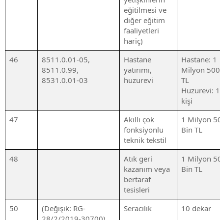
eğitilmesi ve
diğer eğitim
faaliyetleri
hariç)
46
8511.0.01-05,
Hastane
Hastane: 1
8511.0.99,
yatırımı,
Milyon 500
8531.0.01-03
huzurevi
TL
Huzurevi: 
kişi
47
Akıllı çok
1 Milyon 5
fonksiyonlu
Bin TL
teknik tekstil
48
Atık geri
1 Milyon 5
kazanım veya
Bin TL
bertaraf
tesisleri
50
(Değişik: RG-
Seracılık
10 dekar
28/2/2019-30700)