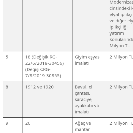
Moderniza
cinsindeki 
elyaf iplikçi
ve diğer el
iplikçiliği
yatırım
konularınd
Milyon TL
5
18 (Değişik:RG-
Giyim eşyası
2 Milyon T
22/6/2018-30456)
imalatı
(Değişik:RG-
7/8/2019-30855)
8
1912 ve 1920
Bavul, el
2 Milyon T
çantası,
saraciye,
ayakkabı vb
imalatı
9
20
Ağaç ve
2 Milyon T
mantar