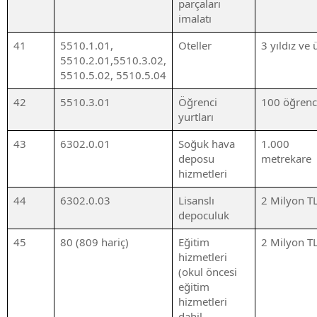
parçaları
imalatı
41
5510.1.01,
Oteller
3 yıldız ve 
5510.2.01,5510.3.02,
5510.5.02, 5510.5.04
42
5510.3.01
Öğrenci
100 öğrenc
yurtları
43
6302.0.01
Soğuk hava
1.000
deposu
metrekare
hizmetleri
44
6302.0.03
Lisanslı
2 Milyon T
depoculuk
45
80 (809 hariç)
Eğitim
2 Milyon T
hizmetleri
(okul öncesi
eğitim
hizmetleri
dahil,