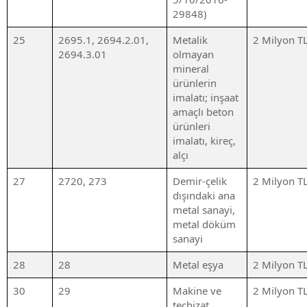
29848)
25
2695.1, 2694.2.01,
Metalik
2 Milyon T
2694.3.01
olmayan
mineral
ürünlerin
imalatı; inşaat
amaçlı beton
ürünleri
imalatı, kireç,
alçı
27
2720, 273
Demir-çelik
2 Milyon T
dışındaki ana
metal sanayi,
metal döküm
sanayi
28
28
Metal eşya
2 Milyon T
30
29
Makine ve
2 Milyon T
teçhizat