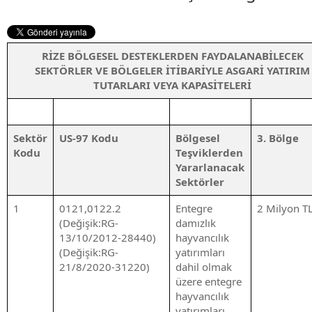
RİZE BÖLGESEL DESTEKLERDEN FAYDALANABİLECEK
SEKTÖRLER VE BÖLGELER İTİBARİYLE ASGARİ YATIRIM
TUTARLARI VEYA KAPASİTELERİ
Sektör
US-97 Kodu
Bölgesel
3. Bölge
Kodu
Teşviklerden
Yararlanacak
Sektörler
1
0121,0122.2
Entegre
2 Milyon T
(Değişik:RG-
damızlık
13/10/2012-28440)
hayvancılık
(Değişik:RG-
yatırımları
21/8/2020-31220)
dahil olmak
üzere entegre
hayvancılık
yatırımları