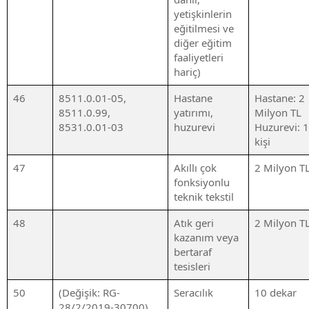
yetişkinlerin
eğitilmesi ve
diğer eğitim
faaliyetleri
hariç)
46
8511.0.01-05,
Hastane
Hastane: 2
8511.0.99,
yatırımı,
Milyon TL
8531.0.01-03
huzurevi
Huzurevi: 
kişi
47
Akıllı çok
2 Milyon T
fonksiyonlu
teknik tekstil
48
Atık geri
2 Milyon T
kazanım veya
bertaraf
tesisleri
50
(Değişik: RG-
Seracılık
10 dekar
28/2/2019-30700)