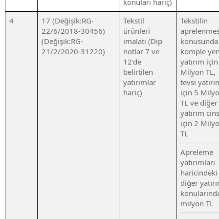
konuları hariç)
4
17 (Değişik:RG-
Tekstil
Tekstilin
22/6/2018-30456)
ürünleri
aprelenmes
(Değişik:RG-
imalatı (Dip
konusunda
21/2/2020-31220)
notlar 7 ve
komple yen
12'de
yatırım içi
belirtilen
Milyon TL,
yatırımlar
tevsi yatırı
hariç)
için 5 Mily
TL ve diğer
yatırım cins
için 2 Mily
TL
Apreleme
yatırımları
haricindeki
diğer yatır
konularınd
milyon TL