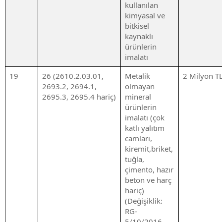
kullanılan
kimyasal ve
bitkisel
kaynaklı
ürünlerin
imalatı
19
26 (2610.2.03.01,
Metalik
2 Milyon T
2693.2, 2694.1,
olmayan
2695.3, 2695.4 hariç)
mineral
ürünlerin
imalatı (çok
katlı yalıtım
camları,
kiremit,briket,
tuğla,
çimento, hazır
beton ve harç
hariç)
(Değişiklik:
RG-
5/10/2016-