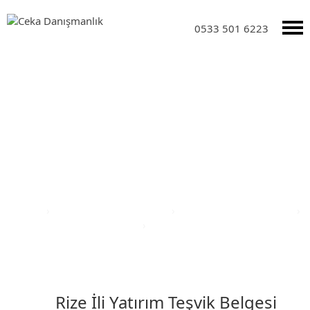
0533 501 6223
Yatırım Teşvik Sektörleri
Anasayfa
›
Yatırım Teşvik Sektörleri
›
Eğitim Yatırım Teşvikleri
›
Türkiye Yatırım Teşvik Belgesi
›
Rize İli Yatırım Teşvik Belgesi
Rize İli Yatırım Teşvik Belgesi