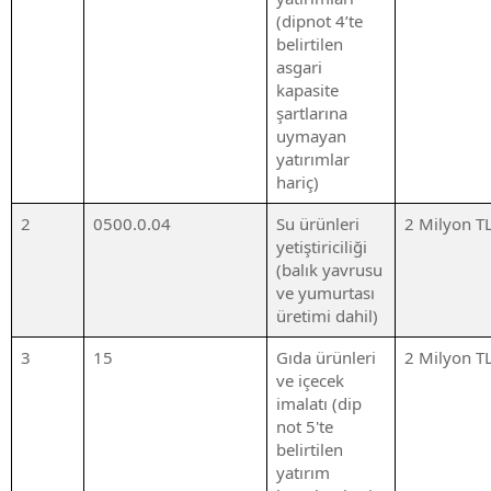
(dipnot 4’te
belirtilen
asgari
kapasite
şartlarına
uymayan
yatırımlar
hariç)
2
0500.0.04
Su ürünleri
2 Milyon T
yetiştiriciliği
(balık yavrusu
ve yumurtası
üretimi dahil)
3
15
Gıda ürünleri
2 Milyon T
ve içecek
imalatı (dip
not 5'te
belirtilen
yatırım