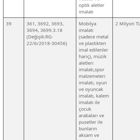
optik aletler
imalatı
39
361, 3692, 3693,
Mobilya
2 Milyon T
3694, 3699.3.18
imalatı
(Değişik:RG-
(sadece metal
22/6/2018-30456)
ve plastikten
imal edilenler
hariç), müzik
aletleri
imalatı,spor
malzemeleri
imalatı, oyun
ve oyuncak
imalatı, kalem
imalatı ile
çocuk
arabaları ve
pusetler ile
bunların
aksam ve